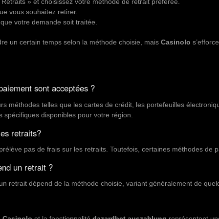
 Retraits » et choisissez votre méthode de retrait préférée.
ue vous souhaitez retirer.
que votre demande soit traitée.
dre un certain temps selon la méthode choisie, mais
Casinolo
s’efforce
paiement sont acceptées ?
s méthodes telles que les cartes de crédit, les portefeuilles électroni
ns spécifiques disponibles pour votre région.
les retraits?
rélève pas de frais sur les retraits. Toutefois, certaines méthodes de 
d un retrait ?
un retrait dépend de la méthode choisie, variant généralement de quel
e
Casinolo
et la fonctionnalité
dazardbet auszahlung
représentent un