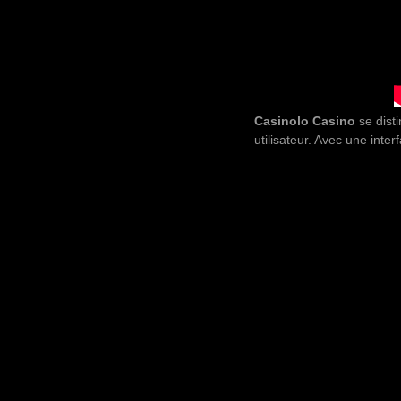
Casinolo Casino
se dist
utilisateur. Avec une inte