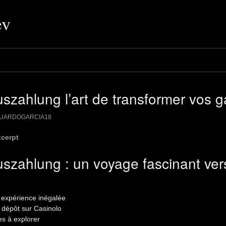
ev
szahlung l’art de transformer vos g
UARDOGARCIA18
cerpt
szahlung : un voyage fascinant vers
 expérience inégalée
dépôt sur Casinolo
s à explorer