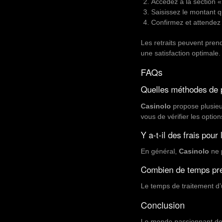
Accédez à la section «
Saisissez le montant q
Confirmez et attendez 
Les retraits peuvent pren
une satisfaction optimale.
FAQs
Quelles méthodes de 
Casinolo
propose plusieur
vous de vérifier les optio
Y a-t-il des frais pour 
En général,
Casinolo
ne p
Combien de temps pren
Le temps de traitement d’
Conclusion
Le monde passionnant d