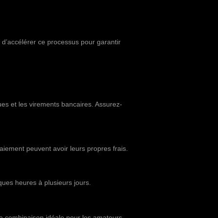
 d’accélérer ce processus pour garantir
ques et les virements bancaires. Assurez-
paiement peuvent avoir leurs propres frais.
ques heures à plusieurs jours.
e combinaison idéale pour les amateurs