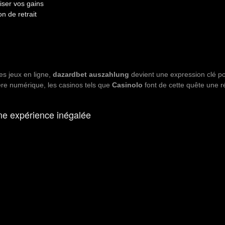
iser vos gains
n de retrait
es jeux en ligne,
dazardbet auszahlung
devient une expression clé p
’ère numérique, les casinos tels que
Casinolo
font de cette quête une ré
ne expérience inégalée