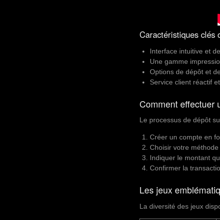
Caractéristiques clés 
Interface intuitive et
Une gamme impressionn
Options de dépôt et de
Service client réactif e
Comment effectuer u
Le processus de dépôt s
Créer un compte en fo
Choisir votre méthode
Indiquer le montant q
Confirmer la transacti
Les jeux emblématiq
La diversité des jeux disp