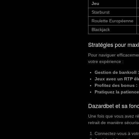
Jeu
Starburst
Roulette Européenne
Blackjack
Stratégies pour max
Pour naviguer efficacemen
votre expérience :
Gestion de bankroll 
Jeux avec un RTP él
Profitez des bonus :
Pratiquez la patience
Dazardbet et sa fonct
Une fois que vous avez r
retrait de manière sécuris
Connectez-vous à vot