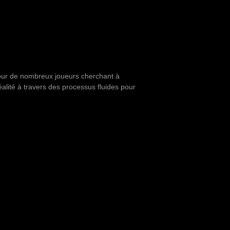
our de nombreux joueurs cherchant à
alité à travers des processus fluides pour