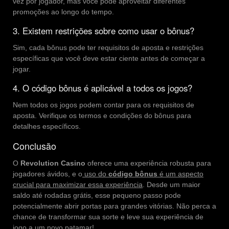
vez por jogador, mas você pode aproveitar diferentes
promoções ao longo do tempo.
3. Existem restrições sobre como usar o bônus?
Sim, cada bônus pode ter requisitos de aposta e restrições
específicas que você deve estar ciente antes de começar a
jogar.
4. O código bônus é aplicável a todos os jogos?
Nem todos os jogos podem contar para os requisitos de
aposta. Verifique os termos e condições do bônus para
detalhes específicos.
Conclusão
O
Revolution Casino
oferece uma experiência robusta para
jogadores ávidos, e o
uso do
código bônus
é um aspecto
crucial para maximizar essa experiência
. Desde um maior
saldo até rodadas grátis, esse pequeno passo pode
potencialmente abrir portas para grandes vitórias. Não perca a
chance de transformar sua sorte e leve sua experiência de
jogo a um novo patamar!