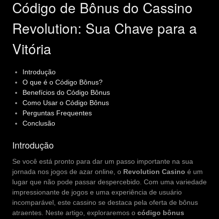
Código de Bônus do Cassino
Revolution: Sua Chave para a
Vitória
Introdução
O que é o Código Bônus?
Benefícios do Código Bônus
Como Usar o Código Bônus
Perguntas Frequentes
Conclusão
Introdução
Se você está pronto para dar um passo importante na sua
jornada nos jogos de azar online, o
Revolution Casino
é um
lugar que não pode passar despercebido. Com uma variedade
impressionante de jogos e uma experiência de usuário
incomparável, este cassino se destaca pela oferta de bônus
atraentes. Neste artigo, exploraremos o
código bônus