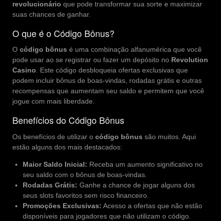
revolucionário
que pode transformar sua sorte e maximizar
suas chances de ganhar.
O que é o Código Bônus?
O
código bônus
é uma combinação alfanumérica que você
pode usar ao se registrar ou fazer um depósito no
Revolution
Casino
. Este código desbloqueia ofertas exclusivas que
podem incluir bônus de boas-vindas, rodadas grátis e outras
recompensas que aumentam seu saldo e permitem que você
jogue com mais liberdade.
Benefícios do Código Bônus
Os benefícios de utilizar o
código bônus
são muitos. Aqui
estão alguns dos mais destacados:
Maior Saldo Inicial:
Receba um aumento significativo no
seu saldo com o bônus de boas-vindas.
Rodadas Grátis:
Ganhe a chance de jogar alguns dos
seus slots favoritos sem risco financeiro.
Promoções Exclusivas:
Acesso a ofertas que não estão
disponíveis para jogadores que não utilizam o código.