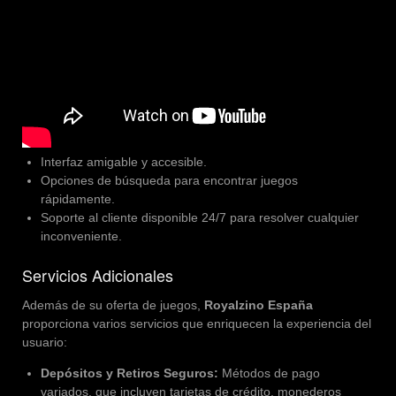
Interfaz amigable y accesible.
Opciones de búsqueda para encontrar juegos
rápidamente.
Soporte al cliente disponible 24/7 para resolver cualquier
inconveniente.
Servicios Adicionales
Además de su oferta de juegos,
Royalzino España
proporciona varios servicios que enriquecen la experiencia del
usuario:
Depósitos y Retiros Seguros:
Métodos de pago
variados, que incluyen tarjetas de crédito, monederos