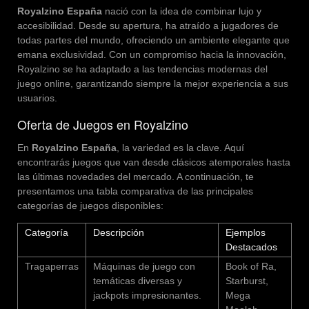
Royalzino España
nació con la idea de combinar lujo y
accesibilidad. Desde su apertura, ha atraído a jugadores de
todas partes del mundo, ofreciendo un ambiente elegante que
emana exclusividad. Con un compromiso hacia la innovación,
Royalzino se ha adaptado a las tendencias modernas del
juego online, garantizando siempre la mejor experiencia a sus
usuarios.
Oferta de Juegos en Royalzino
En
Royalzino España
, la variedad es la clave. Aquí
encontrarás juegos que van desde clásicos atemporales hasta
las últimas novedades del mercado. A continuación, te
presentamos una tabla comparativa de las principales
categorías de juegos disponibles:
Categoría
Descripción
Ejemplos
Destacados
Tragaperras
Máquinas de juego con
Book of Ra,
temáticas diversas y
Starburst,
jackpots impresionantes.
Mega