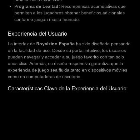
Programa de Lealtad:
Recompensas acumulativas que
permiten a los jugadores obtener beneficios adicionales
conforme juegan más a menudo.
Experiencia del Usuario
La interfaz de
Royalzino España
ha sido diseñada pensando
en la facilidad de uso. Desde su portal intuitivo, los usuarios
pueden navegar y acceder a su juego favorito con tan solo
unos clics. Además, su diseño responsivo garantiza que la
experiencia de juego sea fluida tanto en dispositivos móviles
como en computadoras de escritorio.
Características Clave de la Experiencia del Usuario: