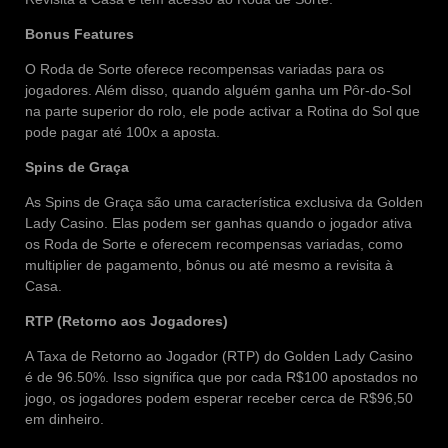
Bonus Features
O Roda de Sorte oferece recompensas variadas para os
jogadores. Além disso, quando alguém ganha um Pôr-do-Sol
na parte superior do rolo, ele pode activar a Rotina do Sol que
pode pagar até 100x a aposta.
Spins de Graça
As Spins de Graça são uma característica exclusiva da Golden
Lady Casino. Elas podem ser ganhas quando o jogador ativa
os Roda de Sorte e oferecem recompensas variadas, como
multiplier de pagamento, bônus ou até mesmo a revisita à
Casa.
RTP (Retorno aos Jogadores)
A Taxa de Retorno ao Jogador (RTP) do Golden Lady Casino
é de 96.50%. Isso significa que por cada R$100 apostados no
jogo, os jogadores podem esperar receber cerca de R$96,50
em dinheiro.