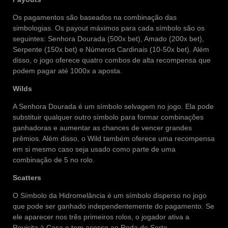
Os pagamentos são baseados na combinação das
simbologias. Os payout máximos para cada símbolo são os
seguintes: Senhora Dourada (500x bet), Amado (200x bet),
Serpente (150x bet) e Números Cardinais (10-50x bet). Além
disso, o jogo oferece quatro combos de alta recompensa que
podem pagar até 1000x a aposta.
Wilds
A Senhora Dourada é um símbolo selvagem no jogo. Ela pode
substituir qualquer outro símbolo para formar combinações
ganhadoras e aumentar as chances de vencer grandes
prêmios. Além disso, o Wild também oferece uma recompensa
em si mesmo caso seja usado como parte de uma
combinação de 5 no rolo.
Scatters
O Símbolo da Hidromelância é um símbolo disperso no jogo
que pode ser ganhado independentemente do pagamento. Se
ele aparecer nos três primeiros rolos, o jogador ativa a
Revisita à Casa e tem acesso ao Roda de Sorte.