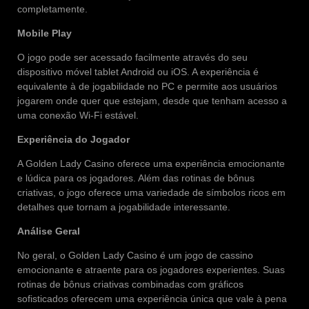
completamente.
Mobile Play
O jogo pode ser acessado facilmente através do seu
dispositivo móvel tablet Android ou iOS. A experiência é
equivalente à de jogabilidade no PC e permite aos usuários
jogarem onde quer que estejam, desde que tenham acesso a
uma conexão Wi-Fi estável.
Experiência do Jogador
A Golden Lady Casino oferece uma experiência emocionante
e lúdica para os jogadores. Além das rotinas de bônus
criativas, o jogo oferece uma variedade de símbolos ricos em
detalhes que tornam a jogabilidade interessante.
Análise Geral
No geral, o Golden Lady Casino é um jogo de cassino
emocionante e atraente para os jogadores experientes. Suas
rotinas de bônus criativas combinadas com gráficos
sofisticados oferecem uma experiência única que vale à pena