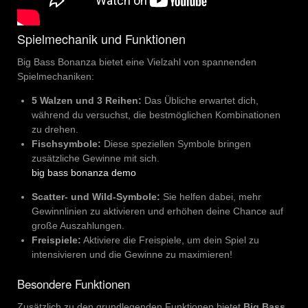
Spielmechanik und Funktionen
Big Bass Bonanza bietet eine Vielzahl von spannenden
Spielmechaniken:
5 Walzen und 3 Reihen:
Das Übliche erwartet dich,
während du versuchst, die bestmöglichen Kombinationen
zu drehen.
Fischsymbole:
Diese speziellen Symbole bringen
zusätzliche Gewinne mit sich.
big bass bonanza demo
Scatter- und Wild-Symbole:
Sie helfen dabei, mehr
Gewinnlinien zu aktivieren und erhöhen deine Chance auf
große Auszahlungen.
Freispiele:
Aktiviere die Freispiele, um dein Spiel zu
intensivieren und die Gewinne zu maximieren!
Besondere Funktionen
Zusätzlich zu den grundlegenden Funktionen bietet
Big Bass