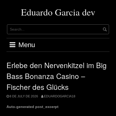
Skip
to
Eduardo Garcia dev
content
Menu
Erlebe den Nervenkitzel im Big
Bass Bonanza Casino –
Fischer des Glücks
8 DE JULY DE 2026
EDUARDOGARCIA18
Auto-generated post_excerpt