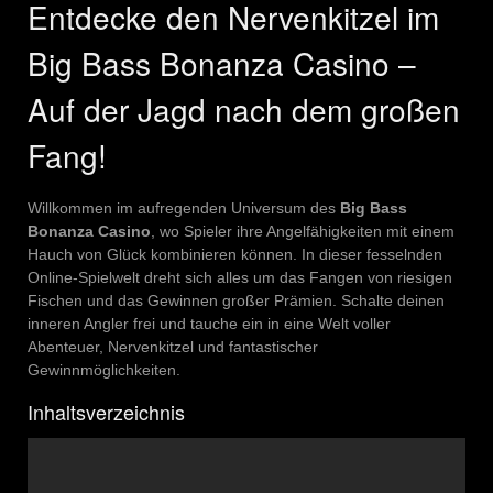
Entdecke den Nervenkitzel im
Big Bass Bonanza Casino –
Auf der Jagd nach dem großen
Fang!
Willkommen im aufregenden Universum des
Big Bass
Bonanza Casino
, wo Spieler ihre Angelfähigkeiten mit einem
Hauch von Glück kombinieren können. In dieser fesselnden
Online-Spielwelt dreht sich alles um das Fangen von riesigen
Fischen und das Gewinnen großer Prämien. Schalte deinen
inneren Angler frei und tauche ein in eine Welt voller
Abenteuer, Nervenkitzel und fantastischer
Gewinnmöglichkeiten.
Inhaltsverzeichnis