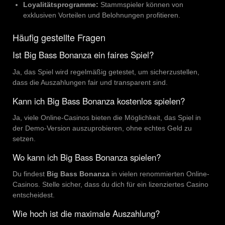
Loyalitätsprogramme:
Stammspieler können von
exklusiven Vorteilen und Belohnungen profitieren.
Häufig gestellte Fragen
Ist Big Bass Bonanza ein faires Spiel?
Ja, das Spiel wird regelmäßig getestet, um sicherzustellen,
dass die Auszahlungen fair und transparent sind.
Kann ich Big Bass Bonanza kostenlos spielen?
Ja, viele Online-Casinos bieten die Möglichkeit, das Spiel in
der Demo-Version auszuprobieren, ohne echtes Geld zu
setzen.
Wo kann ich Big Bass Bonanza spielen?
Du findest
Big Bass Bonanza
in vielen renommierten Online-
Casinos. Stelle sicher, dass du dich für ein lizenziertes Casino
entscheidest.
Wie hoch ist die maximale Auszahlung?