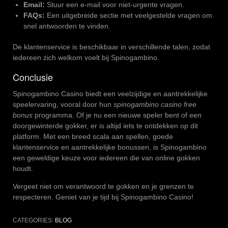
Email:
Stuur een e-mail voor niet-urgente vragen.
FAQs:
Een uitgebreide sectie met veelgestelde vragen om
snel antwoorden te vinden.
De klantenservice is beschikbaar in verschillende talen, zodat
iedereen zich welkom voelt bij Spinogambino.
Conclusie
Spinogambino Casino biedt een veelzijdige en aantrekkelijke
speelervaring, vooral door hun
spinogambino casino free
bonus
programma. Of je nu een nieuwe speler bent of een
doorgewinterde gokker, er is altijd iets te ontdekken op dit
platform. Met een breed scala aan spellen, goede
klantenservice en aantrekkelijke bonussen, is Spinogambino
een geweldige keuze voor iedereen die van online gokken
houdt.
Vergeet niet om verantwoord te gokken en je grenzen te
respecteren. Geniet van je tijd bij Spinogambino Casino!
CATEGORIES:
BLOG