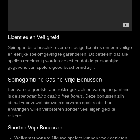
Licenties en Veiligheid
Spinogambino beschikt over de nodige licenties om een veilige
en eerlijke spelomgeving te garanderen. Dit betekent dat alle
spellen regelmatig worden getest en dat de persoonlijke
gegevens van spelers goed beschermd zijn.
Spinogambino Casino Vrije Bonussen
Een van de grootste aantrekkingskrachten van Spinogambino
is de
spinogambino casino free bonus
. Deze bonussen zijn
ideaal voor zowel nieuwe als ervaren spelers die hun
ervaringen willen verbeteren zonder veel eigen geld te
riskeren.
Soorten Vrije Bonussen
Welkomstbonus:
Nieuwe spelers kunnen vaak genieten