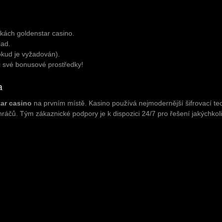
nkách goldenstar casino.
lad.
kud je vyžadován).
si své bonusové prostředky!
a
ar casino
na prvním místě. Kasino používá nejmodernější šifrovací tec
hráčů. Tým zákaznické podpory je k dispozici 24/7 pro řešení jakýchkol