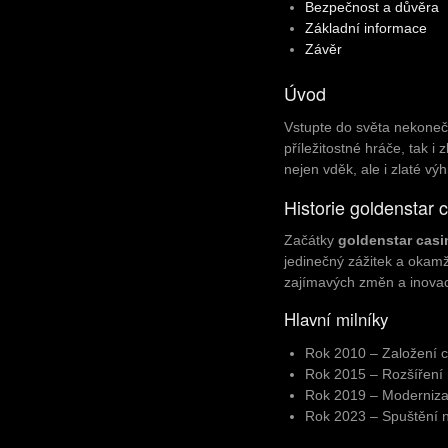
Bezpečnost a důvěra
Základní informace
Závěr
Úvod
Vstupte do světa nekoneč
příležitostné hráče, tak 
nejen vděk, ale i zlaté výh
Historie goldenstar 
Začátky
goldenstar casi
jedinečný zážitek a okamž
zajímavých změn a inovací
Hlavní milníky
Rok 2010 – Založení c
Rok 2015 – Rozšíření n
Rok 2019 – Modernizac
Rok 2023 – Spuštění n