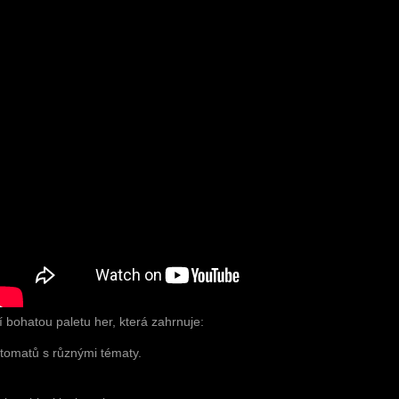
 bohatou paletu her, která zahrnuje:
tomatů s různými tématy.