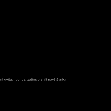
ní uvítací bonus, zatímco stálí návštěvníci