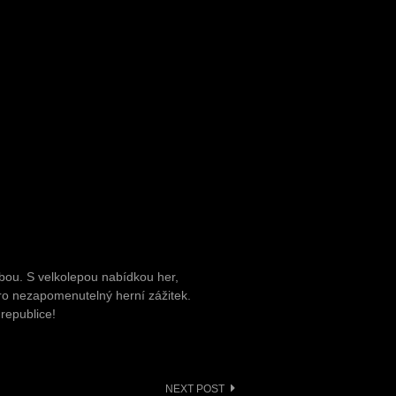
bou. S velkolepou nabídkou her,
ro nezapomenutelný herní zážitek.
republice!
NEXT POST