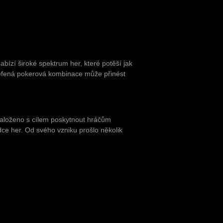
nabízí široké spektrum her, které potěší jak
 trefená pokerová kombinace může přinést
založeno s cílem poskytnout hráčům
dce her. Od svého vzniku prošlo několik