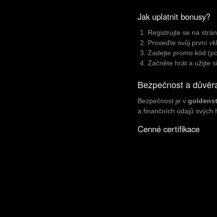
Jak uplatnit bonusy?
Registrujte se na strá
Proveďte svůj první vk
Zadejte promo kód (po
Začněte hrát a užijte 
Bezpečnost a důvěr
Bezpečnost je v
goldenst
a finančních údajů svých 
Cenné certifikace